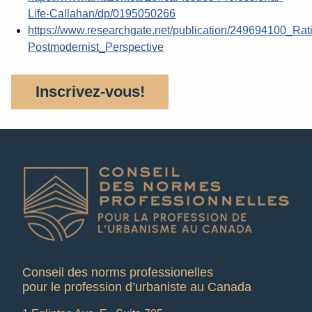
Life-Callahan/dp/0195050266
https://www.researchgate.net/publication/249694100_Ra
Postmodernist_Perspective
Inscrivez-vous!
Conseil des norms professionelles
pour le profession d’urbaniste au Canada