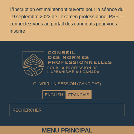
L’inscription est maintenant ouverte pour la séance du
19 septembre 2022 de l’examen professionnel PSB –
connectez-vous au portail des candidats pour vous
inscrire !
OUVRIR UN SESSION (CANDIDAT)
ENGLISH
FRANÇAIS
MENU PRINCIPAL