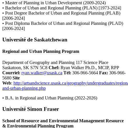
• Master of Planning in Urban Development (2009-2024)
• Bachelor of Urban and Regional Planning (PLAN) [1973-2024]
• Post Degree Bachelor of Urban and Regional Planning (PLAB)
[2006-2024]
• Post Diploma Bachelor of Urban and Regional Planning (PLAD)
[2006-2024]
Université de Saskatchewan
Regional and Urban Planning Program
Department of Geography and Planning 117 Science Place
Saskatoon, SK S7N 5C8
Chef:
Ryan Walker Ph.D., MCIP, RPP
Courriel
:
ryan.walker@usask.ca
Tél
:
306-966-5664
Fax:
306-966-
5680
Site
Web
:
http://artsandscience.usask.ca/geography/undergraduates/region
and-urban-planning.php
• B.A. in Regional and Urban Planning (2022-2026)
Université Simon Fraser
School of Resource and Environmental Management Resource
& Environmental Planning Program