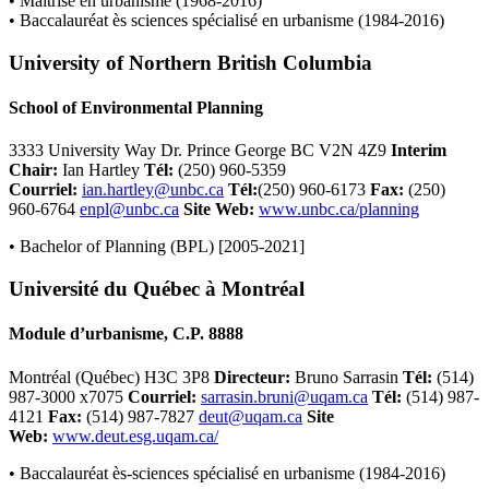
• Maîtrise en urbanisme (1968-2016)
• Baccalauréat ès sciences spécialisé en urbanisme (1984-2016)
University of Northern British Columbia
School of Environmental Planning
3333 University Way Dr. Prince George BC V2N 4Z9
Interim
Chair:
Ian Hartley
Tél
:
(250) 960-5359
Courriel:
ian.hartley@unbc.ca
Tél
:
(250) 960-6173
Fax:
(250)
960-6764
enpl@unbc.ca
Site Web:
www.unbc.ca/planning
• Bachelor of Planning (BPL) [2005-2021]
Université du Québec à Montréal
Module d’urbanisme, C.P. 8888
Montréal (Québec) H3C 3P8
Directeur:
Bruno Sarrasin
Tél
:
(514)
987-3000 x7075
Courriel:
sarrasin.bruni@uqam.ca
Tél
:
(514) 987-
4121
Fax:
(514) 987-7827
deut@uqam.ca
Site
Web:
www.deut.esg.uqam.ca/
• Baccalauréat ès-sciences spécialisé en urbanisme (1984-2016)