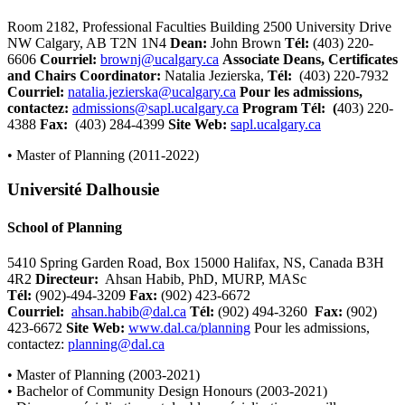
Room 2182, Professional Faculties Building 2500 University Drive
NW Calgary, AB T2N 1N4
Dean:
John Brown
Tél
:
(403) 220-
6606
Courriel:
brownj@ucalgary.ca
Associate Deans, Certificates
and Chairs Coordinator:
Natalia Jezierska,
Tél
:
(403) 220-7932
Courriel:
natalia.jezierska@ucalgary.ca
Pour les admissions,
contactez:
admissions@sapl.ucalgary.ca
Program
Tél
: (
403) 220-
4388
Fax:
(403) 284-4399
Site Web
:
sapl.ucalgary.ca
• Master of Planning (2011-2022)
Université Dalhousie
School of Planning
5410 Spring Garden Road, Box 15000 Halifax, NS, Canada B3H
4R2
Directeur
:
Ahsan Habib, PhD, MURP, MASc
Tél
:
(902)-494-3209
Fax:
(902) 423-6672
Courriel:
ahsan.habib@dal.ca
Tél:
(902) 494-3260
Fax:
(902)
423-6672
Site Web:
www.dal.ca/planning
Pour les admissions,
contactez:
planning@dal.ca
• Master of Planning (2003-2021)
• Bachelor of Community Design Honours (2003-2021)