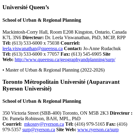
Université Queen’s
School of Urban & Regional Planning
Mackintosh-Corry Hall, Room E208 Kingston, Ontario, Canada
K7L 3N6
Directeur:
Dr. Leela Viswanathan, PhD, MCIP, RPP
Tél
:
(613) 533-6000 x 75038
Courriel
:
leela.viswanathan@queensu.ca
Contact:
Jo-Anne Rudachuk
Tél
:
(613) 533-6000 x 77057
Fax:
(613) 545-6905
Site
Web:
http://www.queensu.ca/geographyandplanning/surp/
• Master of Urban & Regional Planning (2022-2026)
Toronto Métropolitain Université (Auparavant
Ryerson Université)
School of Urban & Regional Planning
350 Victoria Street (SBB-400) Toronto, ON M5B 2K3
Directeur :
Dr. Pamela Robinson, BAH, MPL, PhD
Courriel
:
mkosny@ryerson.ca
Tél
:
(416) 979-5165
Fax:
(416)
979-5357
surp@ryerson.ca
Site Web:
www.ryerson.ca/surp