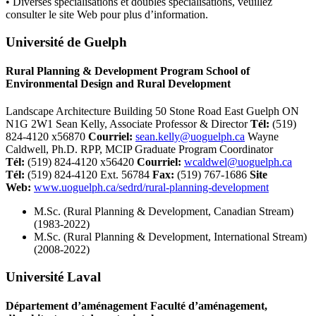
• Diverses spécialisations et doubles spécialisations, veuillez
consulter le site Web pour plus d’information.
Université de Guelph
Rural Planning & Development Program School of
Environmental Design and Rural Development
Landscape Architecture Building 50 Stone Road East Guelph ON
N1G 2W1 Sean Kelly, Associate Professor & Director
Tél
:
(519)
824-4120 x56870
Courriel:
sean.kelly@uoguelph.ca
Wayne
Caldwell, Ph.D. RPP, MCIP Graduate Program Coordinator
Tél
:
(519) 824-4120 x56420
Courriel:
wcaldwel@uoguelph.ca
Tél
:
(519) 824-4120 Ext. 56784
Fax:
(519) 767-1686
Site
Web
:
www.uoguelph.ca/sedrd/rural-planning-development
M.Sc. (Rural Planning & Development, Canadian Stream)
(1983-2022)
M.Sc. (Rural Planning & Development, International Stream)
(2008-2022)
Université Laval
Département d’aménagement Faculté d’aménagement,