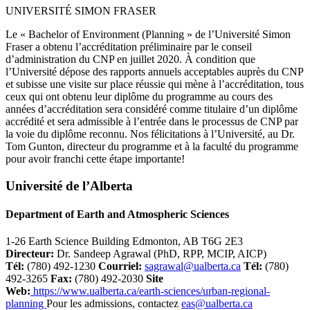
UNIVERSITÉ SIMON FRASER
Le « Bachelor of Environment (Planning » de l’Université Simon
Fraser a obtenu l’accréditation préliminaire par le conseil
d’administration du CNP en juillet 2020. À condition que
l’Université dépose des rapports annuels acceptables auprès du CNP
et subisse une visite sur place réussie qui mène à l’accréditation, tous
ceux qui ont obtenu leur diplôme du programme au cours des
années d’accréditation sera considéré comme titulaire d’un diplôme
accrédité et sera admissible à l’entrée dans le processus de CNP par
la voie du diplôme reconnu. Nos félicitations à l’Université, au Dr.
Tom Gunton, directeur du programme et à la faculté du programme
pour avoir franchi cette étape importante!
Université de l’Alberta
Department of Earth and Atmospheric Sciences
1-26 Earth Science Building Edmonton, AB T6G 2E3
Directeur
:
Dr. Sandeep Agrawal (PhD, RPP, MCIP, AICP)
Tél:
(780) 492-1230
Courriel:
sagrawal@ualberta.ca
Tél:
(780)
492-3265
Fax:
(780) 492-2030
Site
Web
:
https://www.ualberta.ca/earth-sciences/urban-regional-
planning
Pour les admissions, contactez
eas@ualberta.ca