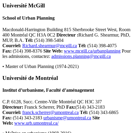
Université McGill
School of Urban Planning
Macdonald-Harrington Building 815 Sherbrooke Street West, Room
400 Montréal QC H3A 0C2
Directeur :
Richard G. Shearmur, PhD,
MUP, B.A.
Tél
:
(514) 398-5404
Courriel:
Richard.shearmur@mcgill.ca
Tél
:
(514) 398-4075
Fax:
(514) 398-8376
Site Web:
www.mcgill.ca/urbanplanning
Pour
les admissions, contactez:
admissions.planning@mcgill.ca
• Master of Urban Planning (1974-2021)
Université de Montréal
Institut d’urbanisme, Faculté d’aménagement
C.P. 6128, Succ. Centre-Ville Montréal QC H3C 3J7
Directeur:
Franck Scherrer, PhD
Fax:
(514) 343-2183
Courriel
:
franck.scherrer@umontreal.ca
Tél
:
(514) 343-6865
Fax:
(514) 343-2183
urbanisme@umontreal.ca
Site
Web:
www.urb.umontreal.ca/