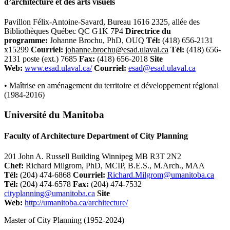
d’architecture et des arts visuels
Pavillon Félix-Antoine-Savard, Bureau 1616 2325, allée des
Bibliothèques Québec QC G1K 7P4
Directrice du
programme:
Johanne Brochu, PhD, OUQ
Tél
:
(418) 656-2131
x15299
Courriel:
johanne.brochu@esad.ulaval.ca
Tél
:
(418) 656-
2131 poste (ext.) 7685
Fax:
(418) 656-2018
Site
Web:
www.esad.ulaval.ca/
Courriel:
esad@esad.ulaval.ca
• Maîtrise en aménagement du territoire et développement régional
(1984-2016)
Université du Manitoba
Faculty of Architecture Department of City Planning
201 John A. Russell Building Winnipeg MB R3T 2N2
Chef:
Richard Milgrom, PhD, MCIP, B.E.S., M.Arch., MAA
Tél
:
(204) 474-6868
Courriel:
Richard.Milgrom@umanitoba.ca
Tél
:
(204) 474-6578
Fax:
(204) 474-7532
cityplanning@umanitoba.ca
Site
Web:
http://umanitoba.ca/architecture/
Master of City Planning (1952-2024)