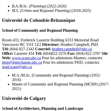
B.A./B.Sc. (Planning) (2022-2026)
M.S. (Urban and Regional Planning) (2018-2025)
Université de Colombie-Britannique
School of Community and Regional Planning
Room 433, Frederick Lasserre Building 6333 Memorial Road
Vancouver BC V6T 1Z2
Directeur
:
Heather Campbell, PhD
Tél
:
(604) 827-2342
Courriel
:
heather.campbell@ubc.ca
Office:
Lasserre 434
Tél:
(604)822-3276
Fax:
(604) 822-3787
Site
Web
:
www.scarp.ubc.ca
Pour les admissions Masters, contactez
ptop@interchange.ubc.ca
Pour les admissions PHD, contactez
grad.scarp@ubc.ca
M.A./M.Sc. (Community and Regional Planning) (1952-
2016)
Master of Community and Regional Planning (MCRP) (2017-
2021)
Université de Calgary
School of Architecture, Planning and Landscape