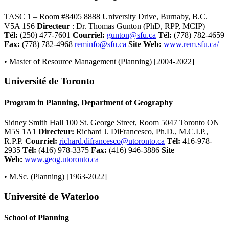
TASC 1 – Room #8405 8888 University Drive, Burnaby, B.C.
V5A 1S6
Directeur
: Dr. Thomas Gunton (PhD, RPP, MCIP)
Tél
:
(250) 477-7601
Courriel
:
gunton@sfu.ca
Tél
:
(778) 782-4659
Fax:
(778) 782-4968
reminfo@sfu.ca
Site Web:
www.rem.sfu.ca/
• Master of Resource Management (Planning) [2004-2022]
Université de Toronto
Program in Planning, Department of Geography
Sidney Smith Hall 100 St. George Street, Room 5047 Toronto ON
M5S 1A1
Directeur
:
Richard J. DiFrancesco, Ph.D., M.C.I.P.,
R.P.P.
Courriel
:
richard.difrancesco@utoronto.ca
Tél
:
416-978-
2935
Tél
:
(416) 978-3375
Fax:
(416) 946-3886
Site
Web:
www.geog.utoronto.ca
• M.Sc. (Planning) [1963-2022]
Université de Waterloo
School of Planning