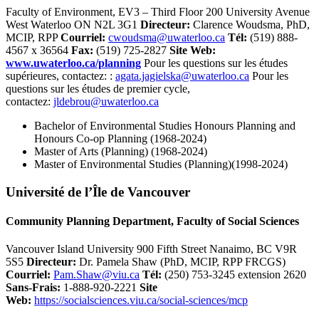
Faculty of Environment, EV3 – Third Floor 200 University Avenue
West Waterloo ON N2L 3G1
Directeur
:
Clarence Woudsma, PhD,
MCIP, RPP
Courriel
:
cwoudsma@uwaterloo.ca
Tél
:
(519) 888-
4567 x 36564
Fax:
(519) 725-2827
Site Web:
www.uwaterloo.ca/planning
Pour les questions sur les études
supérieures, contactez: :
agata.jagielska@uwaterloo.ca
Pour les
questions sur les études de premier cycle,
contactez:
jldebrou@uwaterloo.ca
Bachelor of Environmental Studies Honours Planning and
Honours Co-op Planning (1968-2024)
Master of Arts (Planning) (1968-2024)
Master of Environmental Studies (Planning)(1998-2024)
Université de l’Île de Vancouver
Community Planning Department, Faculty of Social Sciences
Vancouver Island University 900 Fifth Street Nanaimo, BC V9R
5S5
Directeur
:
Dr. Pamela Shaw (PhD, MCIP, RPP FRCGS)
Courriel
:
Pam.Shaw@viu.ca
Tél
:
(250) 753-3245 extension 2620
Sans-Frais:
1-888-920-2221
Site
Web:
https://socialsciences.viu.ca/social-sciences/mcp