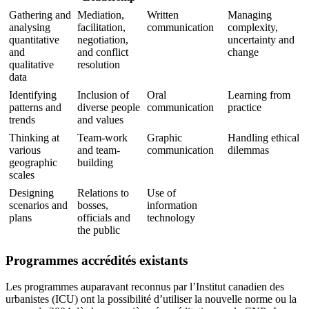
Gathering and
Mediation,
Written
Managing
analysing
facilitation,
communication
complexity,
quantitative
negotiation,
uncertainty and
and
and conflict
change
qualitative
resolution
data
Identifying
Inclusion of
Oral
Learning from
patterns and
diverse people
communication
practice
trends
and values
Thinking at
Team-work
Graphic
Handling ethical
various
and team-
communication
dilemmas
geographic
building
scales
Designing
Relations to
Use of
scenarios and
bosses,
information
plans
officials and
technology
the public
Programmes accrédités existants
Les programmes auparavant reconnus par l’Institut canadien des
urbanistes (ICU) ont la possibilité d’utiliser la nouvelle norme ou la