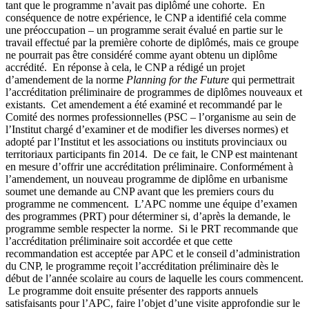
tant que le programme n’avait pas diplômé une cohorte. En
conséquence de notre expérience, le CNP a identifié cela comme
une préoccupation – un programme serait évalué en partie sur le
travail effectué par la première cohorte de diplômés, mais ce groupe
ne pourrait pas être considéré comme ayant obtenu un diplôme
accrédité. En réponse à cela, le CNP a rédigé un projet
d’amendement de la norme
Planning for the Future
qui permettrait
l’accréditation préliminaire de programmes de diplômes nouveaux et
existants. Cet amendement a été examiné et recommandé par le
Comité des normes professionnelles (PSC – l’organisme au sein de
l’Institut chargé d’examiner et de modifier les diverses normes) et
adopté par l’Institut et les associations ou instituts provinciaux ou
territoriaux participants fin 2014. De ce fait, le CNP est maintenant
en mesure d’offrir une accréditation préliminaire. Conformément à
l’amendement, un nouveau programme de diplôme en urbanisme
soumet une demande au CNP avant que les premiers cours du
programme ne commencent. L’APC nomme une équipe d’examen
des programmes (PRT) pour déterminer si, d’après la demande, le
programme semble respecter la norme. Si le PRT recommande que
l’accréditation préliminaire soit accordée et que cette
recommandation est acceptée par APC et le conseil d’administration
du CNP, le programme reçoit l’accréditation préliminaire dès le
début de l’année scolaire au cours de laquelle les cours commencent.
Le programme doit ensuite présenter des rapports annuels
satisfaisants pour l’APC, faire l’objet d’une visite approfondie sur le