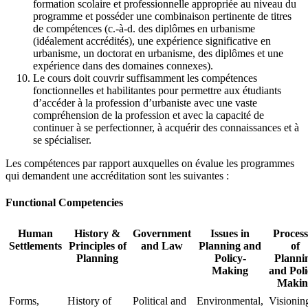
formation scolaire et professionnelle appropriée au niveau du
programme et posséder une combinaison pertinente de titres
de compétences (c.-à-d. des diplômes en urbanisme
(idéalement accrédités), une expérience significative en
urbanisme, un doctorat en urbanisme, des diplômes et une
expérience dans des domaines connexes).
Le cours doit couvrir suffisamment les compétences
fonctionnelles et habilitantes pour permettre aux étudiants
d’accéder à la profession d’urbaniste avec une vaste
compréhension de la profession et avec la capacité de
continuer à se perfectionner, à acquérir des connaissances et à
se spécialiser.
Les compétences par rapport auxquelles on évalue les programmes
qui demandent une accréditation sont les suivantes :
Functional Competencies
Human
History &
Government
Issues in
Process
Settlements
Principles of
and Law
Planning and
of
Planning
Policy-
Planni
Making
and Poli
Makin
Forms,
History of
Political and
Environmental,
Visionin