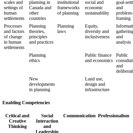
scales and
planning in
institutional
social and
goal-sett
settings of
Canada and
frameworks
economic
and
human
other
of planning
sustainability
problem-
settlements
countries
framing
Processes
Planning
Planning
Equity,
Informat
and factors
theories,
laws
diversity and
gatherin
of change
principles
inclusiveness
and
in human
and practices
analysis
settlements
Planning
Public finance
Public
ethics
and economics
consultat
and
deliberat
New
Land use,
developments
design and
in planning
infrastructure
Enabling Competencies
Critical and
Social
Communication
Professionalism
Creative
Interaction
Thinking
and
Leadership